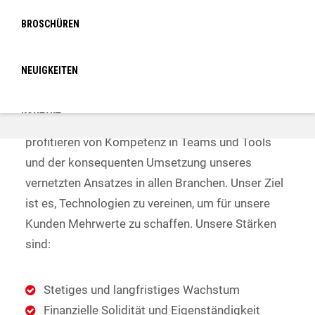
BROSCHÜREN
Proway ist ein Systemhaus mit vernetzter
Organisation für die Zukunft. Klare Strategien,
NEUIGKEITEN
vernetztes Know-how und moderne
Informationstechnologien bilden das Fundament
KONTAKT
unseres Systemhauses. Unsere Kunden
profitieren von Kompetenz in Teams und Tools
und der konsequenten Umsetzung unseres
LOGIN
vernetzten Ansatzes in allen Branchen. Unser Ziel
ist es, Technologien zu vereinen, um für unsere
Kunden Mehrwerte zu schaffen. Unsere Stärken
sind:
Stetiges und langfristiges Wachstum
Finanzielle Solidität und Eigenständigkeit