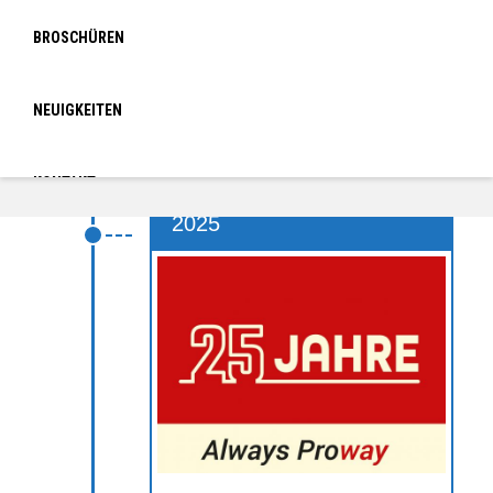
BROSCHÜREN
NEUIGKEITEN
2025
KONTAKT
2025
LOGIN