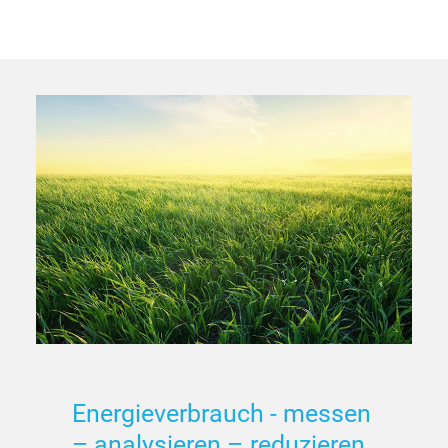
Energieverbrauch
-
messen
–
analysieren
–
reduzieren