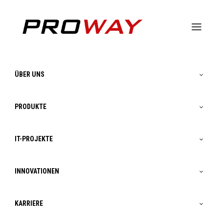
ÜBER UNS
PRODUKTE
IT-PROJEKTE
Boosting Performance im
INNOVATIONEN
Stahlmarkt mit Proway Factory
World 5.0
KARRIERE