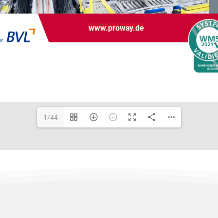
www.proway.de
1/44