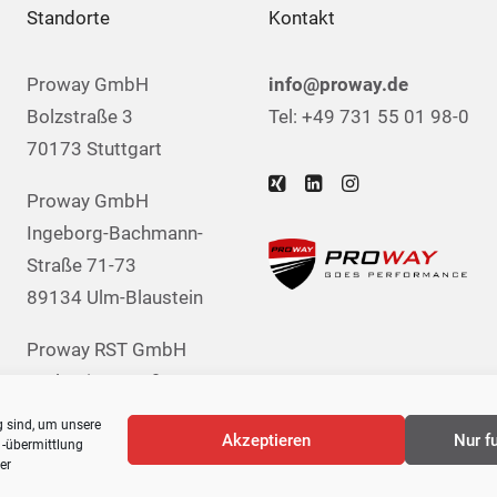
Standorte
Kontakt
Proway GmbH
info@proway.de
Bolzstraße 3
Tel: +49 731 55 01 98-0
70173 Stuttgart
Proway GmbH
Ingeborg-Bachmann-
Straße 71-73
89134 Ulm-Blaustein
Proway RST GmbH
Carl-Zeiss-Straße 51
85521 München-
g sind, um unsere
Akzeptieren
Nur f
Hohenbrunn
 -übermittlung
er