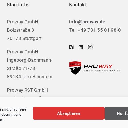
Standorte
Kontakt
Proway GmbH
info@proway.de
Bolzstraße 3
Tel: +49 731 55 01 98-0
70173 Stuttgart
Proway GmbH
Ingeborg-Bachmann-
Straße 71-73
89134 Ulm-Blaustein
Proway RST GmbH
Carl-Zeiss-Straße 51
85521 München-
g sind, um unsere
Akzeptieren
Nur f
Hohenbrunn
 -übermittlung
er