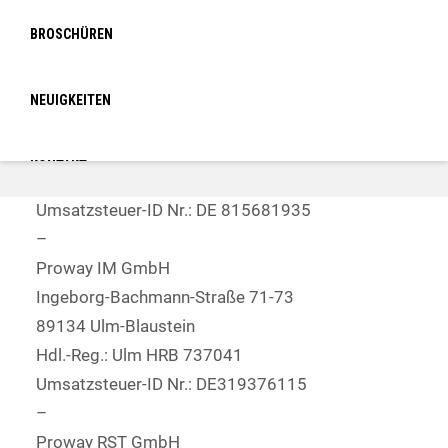
Hdl.-Reg.: Ulm HRB-Nr.: 738105
BROSCHÜREN
Umsatzsteuer-ID Nr.: DE 322877374
–
Proway GmbH
NEUIGKEITEN
Ingeborg-Bachmann-Straße 71-73
89134 Ulm-Blaustein
KONTAKT
Hdl.-Reg.: Ulm HRB-Nr.: 734785
Umsatzsteuer-ID Nr.: DE 815681935
LOGIN
–
Proway IM GmbH
Ingeborg-Bachmann-Straße 71-73
89134 Ulm-Blaustein
Hdl.-Reg.: Ulm HRB 737041
Umsatzsteuer-ID Nr.: DE319376115
–
Proway RST GmbH