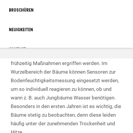
15 verschieden gepflanzten Baumkulturen wie z.
BROSCHÜREN
B. Lebkuchen-, Mammut- und Tulpenbäume neben
Eichen- und Buchen richtig zu pflegen und zu
NEUIGKEITEN
schützen, haben wir unsere Bäume mit Sensoren
ausgestattet.
KONTAKT
In Sturm-, Hitze- oder Dürrezeiten können gezielt
frühzeitig Maßnahmen ergriffen werden. Im
LOGIN
Wurzelbereich der Bäume können Sensoren zur
Bodenfeuchtigkeitsmessung eingesetzt werden,
um so individuell reagieren zu können, ob und
wann z. B. auch Jungbäume Wasser benötigen.
Besonders in den ersten Jahren ist es wichtig, die
Bäume stetig zu beobachten, denn diese leiden
häufig unter der zunehmenden Trockenheit und
Hitze.