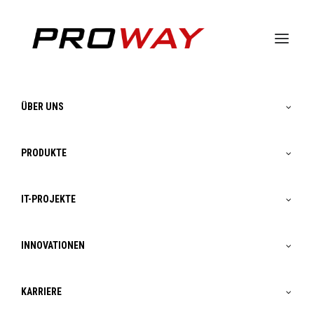
ÜBER UNS
PRODUKTE
Sensoren im Proway-
IT-PROJEKTE
Zukunftswald
INNOVATIONEN
In ein paar Jahren wird unser Proway-
KARRIERE
Zukunftswald in einen Park umgewandelt. Um die