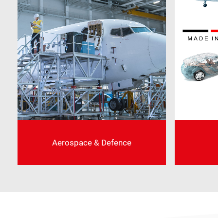
ace & Defence
Testsysteme