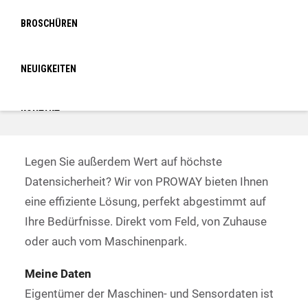
in nur einer App überwacht werden. Wir verbinden
BROSCHÜREN
Technologie und Maschinen.
Wäre es nicht toll, wenn Sie Sensoren
NEUIGKEITEN
unterschiedlicher Hersteller verbinden und diese
alle in einer App verwalten, steuern und auslesen
KONTAKT
könnten?
LOGIN
Legen Sie außerdem Wert auf höchste
Datensicherheit? Wir von PROWAY bieten Ihnen
eine effiziente Lösung, perfekt abgestimmt auf
Ihre Bedürfnisse. Direkt vom Feld, von Zuhause
oder auch vom Maschinenpark.
Meine Daten
Eigentümer der Maschinen- und Sensordaten ist