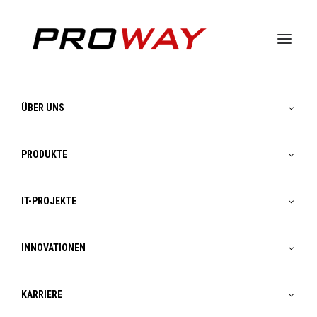
ÜBER UNS
PRODUKTE
IT-PROJEKTE
Wir verbinden Technologie
und Maschinen.
INNOVATIONEN
KARRIERE
Mittels des Gamma-Zauberwürfels können Daten