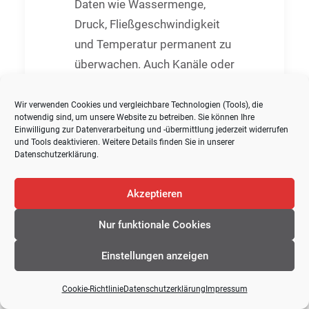
Daten wie Wassermenge,
Druck, Fließgeschwindigkeit
und Temperatur permanent zu
überwachen. Auch Kanäle oder
Schächte können überwacht
werden, die mit Wasser und
Wir verwenden Cookies und vergleichbare Technologien (Tools), die
notwendig sind, um unsere Website zu betreiben. Sie können Ihre
Gasen gefüllt sind. Die
Einwilligung zur Datenverarbeitung und -übermittlung jederzeit widerrufen
und Tools deaktivieren. Weitere Details finden Sie in unserer
Sensoren übermitteln die
Datenschutzerklärung
.
Werte an den Gamma-
Zauberwürfel, die direkt
Akzeptieren
ausgewertet werden können.
Nur funktionale Cookies
Auch im Bereich der
Einstellungen anzeigen
Überwachung und Steuerung
freier Parkplätze können
Cookie-Richtlinie
Datenschutzerklärung
Impressum
Parksensoren mit digitaler